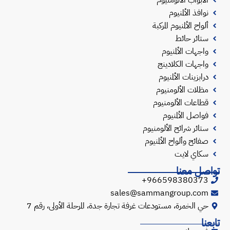
نوافذ الألمنيوم
ألواح الألمنيوم المركبة
ستائر حائط
واجهات الألمنيوم
واجهات الكلادينج
درابزينات الألمنيوم
مظلات الألومنيوم
قطاعات الألومنيوم
فواصل الألمنيوم
ستائر شرائح الألومنيوم
صفائح وألواح الألمنيوم
سكاي لايت
تواصل معنا
966598380373+
sales@sammangroup.com
حي الخمرة، مستودعات غرفة تجارة جدة، المرحلة الأولى، رقم 7
تابعنا