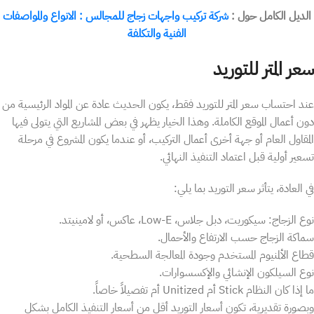
الديل الكامل حول :
شركة تركيب واجهات زجاج للمجالس : الانواع والمواصفات
الفنية والتكلفة
سعر المتر للتوريد
عند احتساب سعر المتر للتوريد فقط، يكون الحديث عادة عن المواد الرئيسية من
دون أعمال الموقع الكاملة. وهذا الخيار يظهر في بعض المشاريع التي يتولى فيها
المقاول العام أو جهة أخرى أعمال التركيب، أو عندما يكون المشروع في مرحلة
تسعير أولية قبل اعتماد التنفيذ النهائي.
في العادة، يتأثر سعر التوريد بما يلي:
نوع الزجاج: سيكوريت، دبل جلاس، Low-E، عاكس، أو لامينيتد.
سماكة الزجاج حسب الارتفاع والأحمال.
قطاع الألمنيوم المستخدم وجودة المعالجة السطحية.
نوع السيلكون الإنشائي والإكسسوارات.
ما إذا كان النظام Stick أم Unitized أم تفصيلاً خاصاً.
وبصورة تقديرية، تكون أسعار التوريد أقل من أسعار التنفيذ الكامل بشكل