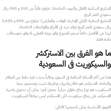
​المشاريع السكنية (الفلل والبيوت الخاصة): تتراوح غالباً بين 550 و 900 ريال
سعودي للمتر المربع.
​المشاريع التجارية (المباني الإدارية، المولات، والمعارض): تتراوح بين 800 و 1,600
ريال سعودي للمتر المربع (وقد تزيد في الأبراج والمواصفات الخاصة).
لهذا من الأفضل دائماً تسعير المشروع وفق نوعه الفعلي، لا وفق متوسطات
عامة فقط.
ما هو الفرق بين الاستركشر
والسيكوريت فى السعودية
هذا من أكثر الأسئلة الشائعة في السوق، وغالباً يحدث فيه خلط بين النظام
والخامة. الاستركشر هو نظام واجهات وطريقة تثبيت وتصميم، بينما
السيكوريت هو نوع زجاج مقوّى حرارياً. بمعنى أدق: يمكن أن تحتوي واجهة
الاستركشر على زجاج سيكوريت، لكن الاستركشر ليس مرادفاً للسيكوريت.
الفروق الأساسية يمكن تلخيصها كالتالي: