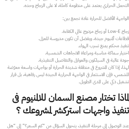
التحمل الحراري يعتمد على منظومة كاملة، لا على الزجاج وحده.
الواجهة الأفضل للحرارة عادة تجمع بين:
زجاج Low-E أو زجاج مزدوج عالي الكفاءة.
قطاعات ألمنيوم جيدة، ويفضل أن تكون مدروسة للعزل.
تنفيذ محكم يمنع تسرب الهواء.
اختيار سماكة مناسبة ومراعاة الاتجاهات الشمسية.
جودة عالية في السيلكون والعوازل والتفاصيل التنفيذية.
لهذا، إذا كان المشروع في منطقة شديدة الحرارة أو بواجهات واسعة معرّضة
للشمس، فإن الاستثمار في الواجهة الحرارية الجيدة ليس رفاهية، بل قرار
تشغيل ذكي على المدى الطويل.
لماذا تختار مصنع السمان للالمنيوم فى
تنفيذ واجهات استركشر لمشروعك ؟
عند الوصول إلى مرحلة التنفيذ، يتحول السؤال من “كم السعر؟” إلى “هل