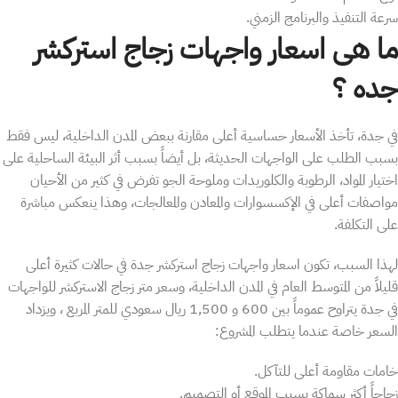
سرعة التنفيذ والبرنامج الزمني.
ما هى اسعار واجهات زجاج استركشر
جده ؟
في جدة، تأخذ الأسعار حساسية أعلى مقارنة ببعض المدن الداخلية، ليس فقط
بسبب الطلب على الواجهات الحديثة، بل أيضاً بسبب أثر البيئة الساحلية على
اختيار المواد، الرطوبة والكلوريدات وملوحة الجو تفرض في كثير من الأحيان
مواصفات أعلى في الإكسسوارات والمعادن والمعالجات، وهذا ينعكس مباشرة
على التكلفة.
لهذا السبب، تكون اسعار واجهات زجاج استركشر جدة في حالات كثيرة أعلى
قليلاً من المتوسط العام في المدن الداخلية، وسعر متر زجاج الاستركشر للواجهات
في جدة يتراوح عموماً بين 600 و 1,500 ريال سعودي للمتر المربع ، ويزداد
السعر خاصة عندما يتطلب المشروع:
خامات مقاومة أعلى للتآكل.
زجاجاً أكثر سماكة بسبب الموقع أو التصميم.