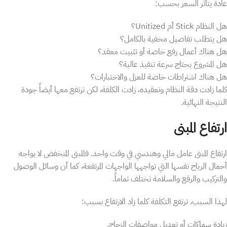
عادة يتأثر السعر بحسب:
هل النظام Stick أم Unitized؟
هل يتطلب تفاصيل مخفية بالكامل؟
هل هناك أعمال رفع خاصة أو تثبيت معقد؟
هل المشروع يحتاج سرعة تنفيذ عالية؟
هل هناك اشتراطات خاصة للعزل والاختبارات؟
كلما زادت دقة النظام وتعقيده، زادت الكلفة، لكن ترتفع معها أيضاً جودة
النتيجة النهائية.
ارتفاع المبنى
ارتفاع المبنى عامل مالي وهندسي في وقت واحد. فالمبنى المنخفض لا يواجه
أحمال الرياح نفسها التي تواجهها الواجهات المرتفعة، كما أن وسائل الوصول
والتركيب والرفع والسلامة تختلف تماماً.
لهذا السبب، ترتفع التكلفة كلما زاد الارتفاع بسبب:
زيادة سماكات أو تعديل مواصفات الزجاج.