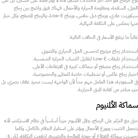
نوع الزجاج هو أحد أكبر محددات السعر، لأنه لا يؤثر فقط على الشكل، بل على
العزل، السلامة، ومقاومة الحرارة والأحمال. فهناك فرق واضح بين زجاج
سيكوريت عادي، وزجاج دبل جلاس، وزجاج Low-E، والزجاج المصفح، وكل خيار
منها ينعكس على التكلفة النهائية.
غالباً ما ترتفع الأسعار في الحالات التالية:
استخدام زجاج مزدوج لتحسين العزل الحراري والصوتي.
استخدام طبقات Low-E لتقليل اكتساب الحرارة الشمسية.
استخدام زجاج مصفح أو سماكات كبيرة في الارتفاعات الأعلى.
اختيار زجاج عاكس أو تشطيبات خاصة للمظهر والخصوصية.
في السعودية، هذا العامل مهم جداً لأن الواجهة ليست مجرد غلاف بصري، بل
جزء مباشر من كفاءة المبنى الحرارية.
سماكة الألمنيوم
حتى مع التركيز على الزجاج، يظل الألمنيوم جزءاً أساسياً في نظام الاستركشر، لأنه
يتحمل التثبيت ويوزع الأحمال ويؤثر على استقرار النظام بالكامل. وكلما
تحسنت سماكة القطاع أو جودة المعالجة والتصنيع، ارتفعت التكلفة، لكن في