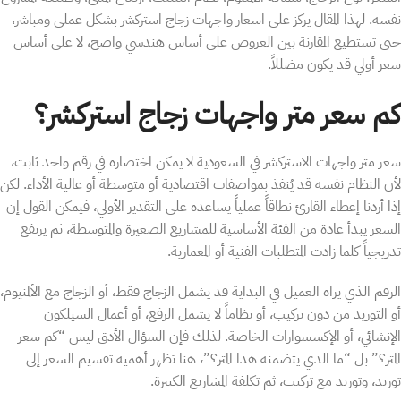
نفسه. لهذا المقال يركز على اسعار واجهات زجاج استركشر بشكل عملي ومباشر،
حتى تستطيع المقارنة بين العروض على أساس هندسي واضح، لا على أساس
سعر أولي قد يكون مضللاً.
كم سعر متر واجهات زجاج استركشر؟
سعر متر واجهات الاستركشر في السعودية لا يمكن اختصاره في رقم واحد ثابت،
لأن النظام نفسه قد يُنفذ بمواصفات اقتصادية أو متوسطة أو عالية الأداء. لكن
إذا أردنا إعطاء القارئ نطاقاً عملياً يساعده على التقدير الأولي، فيمكن القول إن
السعر يبدأ عادة من الفئة الأساسية للمشاريع الصغيرة والمتوسطة، ثم يرتفع
تدريجياً كلما زادت المتطلبات الفنية أو المعمارية.
الرقم الذي يراه العميل في البداية قد يشمل الزجاج فقط، أو الزجاج مع الألمنيوم،
أو التوريد من دون تركيب، أو نظاماً لا يشمل الرفع، أو أعمال السيلكون
الإنشائي، أو الإكسسوارات الخاصة. لذلك فإن السؤال الأدق ليس “كم سعر
المتر؟” بل “ما الذي يتضمنه هذا المتر؟”، هنا تظهر أهمية تقسيم السعر إلى
توريد، وتوريد مع تركيب، ثم تكلفة المشاريع الكبيرة.