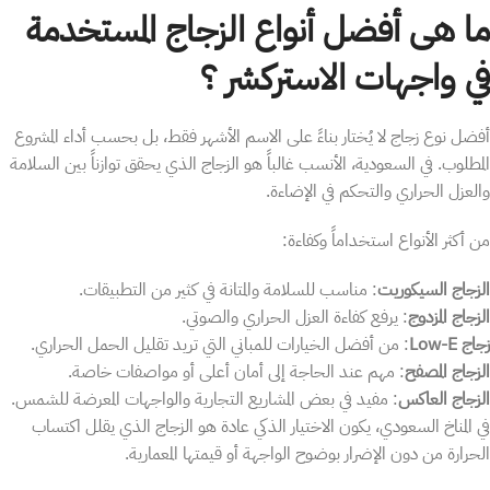
ما هى أفضل أنواع الزجاج المستخدمة
في واجهات الاستركشر ؟
أفضل نوع زجاج لا يُختار بناءً على الاسم الأشهر فقط، بل بحسب أداء المشروع
المطلوب. في السعودية، الأنسب غالباً هو الزجاج الذي يحقق توازناً بين السلامة
والعزل الحراري والتحكم في الإضاءة.
من أكثر الأنواع استخداماً وكفاءة:
الزجاج السيكوريت
: مناسب للسلامة والمتانة في كثير من التطبيقات.
الزجاج المزدوج
: يرفع كفاءة العزل الحراري والصوتي.
زجاج Low-E
: من أفضل الخيارات للمباني التي تريد تقليل الحمل الحراري.
الزجاج المصفح
: مهم عند الحاجة إلى أمان أعلى أو مواصفات خاصة.
الزجاج العاكس
: مفيد في بعض المشاريع التجارية والواجهات المعرضة للشمس.
في المناخ السعودي، يكون الاختيار الذكي عادة هو الزجاج الذي يقلل اكتساب
الحرارة من دون الإضرار بوضوح الواجهة أو قيمتها المعمارية.