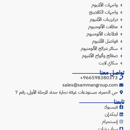
واجهات الألمنيوم
واجهات الكلادينج
درابزينات الألمنيوم
مظلات الألومنيوم
قطاعات الألومنيوم
فواصل الألمنيوم
ستائر شرائح الألومنيوم
صفائح وألواح الألمنيوم
سكاي لايت
تواصل معنا
966598380373+
sales@sammangroup.com
حي الخمرة، مستودعات غرفة تجارة جدة، المرحلة الأولى، رقم 7
تابعنا
فيسبوك
لينكدإن
إنستجرام
سناب شات