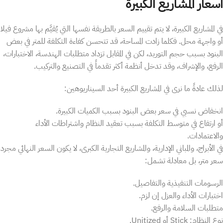
أسعار المشاريع الكبيرة
في المشاريع الكبيرة، لا يتم تقييم السعر بالطريقة نفسها التي يُقيَّم بها مشروع فيلا
أو واجهة محل. فكلما زادت المساحة، قد تتحسن كفاءة التكلفة للمتر في بعض
البنود بسبب حجم التوريد، لكن في المقابل تزداد متطلبات الهندسة، الاختبارات،
الرفع، والإشراف، وقد تدخل أنظمة أكثر تقدماً في التصنيع والتركيب.
لذلك عادةً ما نرى في المشاريع الكبيرة أحد السيناريوهين:
انخفاض نسبي في سعر بعض البنود بسبب الكميات الكبيرة.
أو ارتفاع في متوسط التكلفة بسبب تعقيد النظام واشتراطات الأداء
والاعتمادات.
في الأبراج، والمباني الإدارية، والمشاريع التجارية الكبرى، لا يكون السعر النهائي مجرد
سعر متر، بل معادلة تشمل:
الرسومات التنفيذية والتفاصيل.
اختبارات الأداء والعزل إن لزم.
متطلبات السلامة والرفع.
نوع النظام: Stick أو Unitized.