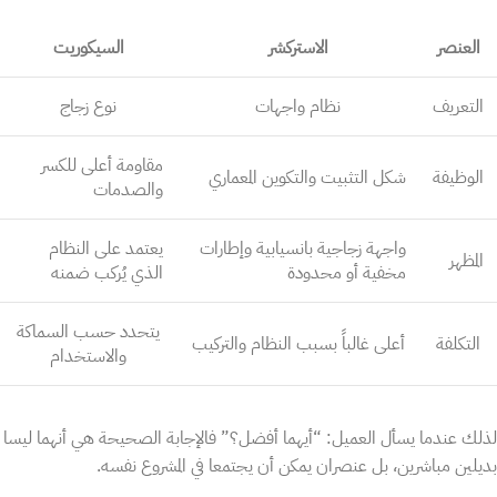
العنصر
الاستركشر
السيكوريت
التعريف
نظام واجهات
نوع زجاج
مقاومة أعلى للكسر
الوظيفة
شكل التثبيت والتكوين المعماري
والصدمات
واجهة زجاجية بانسيابية وإطارات
يعتمد على النظام
المظهر
مخفية أو محدودة
الذي يُركب ضمنه
يتحدد حسب السماكة
التكلفة
أعلى غالباً بسبب النظام والتركيب
والاستخدام
لذلك عندما يسأل العميل: “أيهما أفضل؟” فالإجابة الصحيحة هي أنهما ليسا
بديلين مباشرين، بل عنصران يمكن أن يجتمعا في المشروع نفسه.