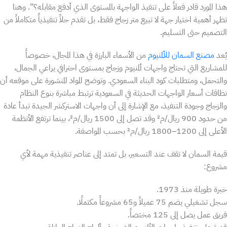
هذا المورد قادر فعلاً على تنفيذ الواجهة بالمستوى الذي أدفع مقابله؟”. وهنا
تظهر أهمية اختيار جهة لا تبيع متر زجاج فقط، بل تقدم حلاً تنفيذياً متكاملاً من
التصميم حتى التسليم.
يُعد
مصنع السمان للألمنيوم
من الأسماء البارزة في هذا المجال، خصوصاً
للمشاريع التي تحتاج واجهات ألمنيوم وزجاج بمستوى احترافي يراعي الجمال،
والتحمل، ومتطلبات كود البناء السعودي. وتوضح المواد المنشورة على موقعه أن
نطاقات أسعار الواجهات الحديثة في السعودية ترتبط مباشرة بنوع النظام
والزجاج وجودة التنفيذ، مع الإشارة إلى أن واجهات الاستركشر الجيدة تبدأ عادة
من حدود 900 ريال/م² وقد تصل إلى 1500 ريال/م²، بينما ترتفع الأنظمة
الأعلى إلى 1200–1800 ريال/م² بحسب المواصفة.
قيمة السمان لا تقف عند التسعير، بل تمتد إلى عناصر تنفيذية مهمة لأي
مشروع:
خبرة طويلة منذ 1973.
سجل تشغيلي يضم 75 عميلاً و65 مشروعاً مكتملًا.
فريق عمل يصل إلى 125 مختصاً.