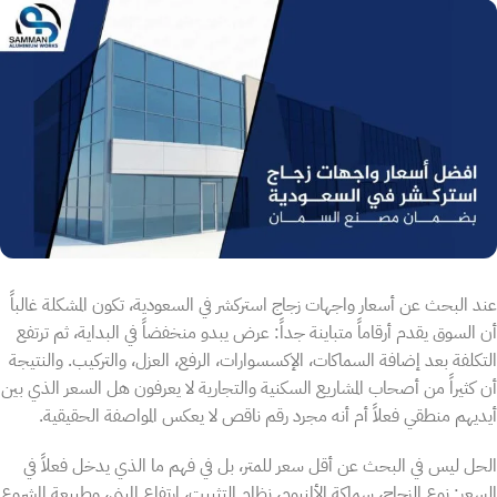
عند البحث عن أسعار واجهات زجاج استركشر في السعودية، تكون المشكلة غالباً
أن السوق يقدم أرقاماً متباينة جداً: عرض يبدو منخفضاً في البداية، ثم ترتفع
التكلفة بعد إضافة السماكات، الإكسسوارات، الرفع، العزل، والتركيب. والنتيجة
أن كثيراً من أصحاب المشاريع السكنية والتجارية لا يعرفون هل السعر الذي بين
أيديهم منطقي فعلاً أم أنه مجرد رقم ناقص لا يعكس المواصفة الحقيقية.
الحل ليس في البحث عن أقل سعر للمتر، بل في فهم ما الذي يدخل فعلاً في
السعر: نوع الزجاج، سماكة الألمنيوم، نظام التثبيت، ارتفاع المبنى، وطبيعة المشروع