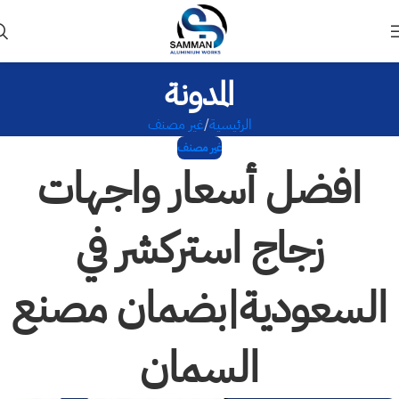
المدونة
الرئيسية
غير مصنف
غير مصنف
افضل أسعار واجهات
زجاج استركشر في
السعودية|بضمان مصنع
السمان