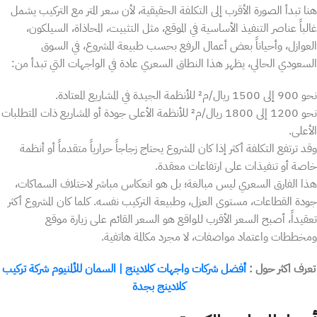
هنا تبدأ الصورة الأقرب إلى التكلفة الحقيقية، لأن سعر المتر مع التركيب يشمل
غالباً عناصر التنفيذ الأساسية في الموقع، مثل التثبيت، المحاذاة، السيلكون،
العوازل، وأحياناً بعض أعمال الرفع بحسب طبيعة المشروع، في السوق
السعودي الحالي، يظهر هذا النطاق السعري عادة في الواجهات التي تبدأ من:
نحو 900 إلى 1500 ريال/م² للأنظمة الجيدة في المشاريع المعتادة.
نحو 1200 إلى 1800 ريال/م² للأنظمة الأعلى جودة أو المشاريع ذات المتطلبات
الأعلى.
وقد ترتفع التكلفة أكثر إذا كان المشروع يحتاج زجاجاً حرارياً متقدماً أو أنظمة
خاصة أو تنفيذات على ارتفاعات معقدة.
هذا الفارق السعري ليس مبالغة؛ بل هو انعكاس مباشر لاختلاف السماكات،
جودة القطاعات، مستوى العزل، وطبيعة التركيب نفسه. كلما كان المشروع أكثر
تعقيداً، أصبح السعر الأقرب للواقع هو السعر القائم على زيارة موقع
ومخططات واعتماد مواصفات، لا مجرد مكالمة هاتفية.
تعرف اكثر حول :
أفضل شركات واجهات كلادينج | السمان للألمنيوم شركة تركيب
كلادينج بجدة