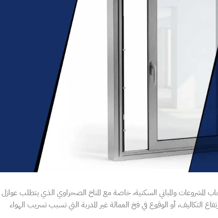
 المشروعات والمباني السكنية، خاصة مع المناخ الصحراوي الذي يتطلب عوازل
اع التكاليف، أو الوقوع في فخ العمالة غير المدربة التي تسبب تسريب الهواء