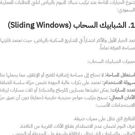
​تتنوع الخيارات المتاحة عند تركيب شباك المنيوم بالرياض لتلبي المتطلبات المعمارية
السعودي:
​1. الشبابيك السحاب (Sliding Windows)
​تعد الخيار الأول والأكثر انتشاراً في المشاريع السكنية بالرياض، حيث تعتمد فك
مساحة الغرفة تماماً.
​مميزات الشبابيك السحاب:
​استغلال المساحة:
لا تحتاج إلى مساحة إضافية للفتح أو الإغلاق، مما يجعلها مثالي
سهولة الاستخدام:
تعتمد على بكرات عالية الجودة تضمن حركة سلسة للضلفة 
​تعدد المسارات:
يمكن تنفيذها بمسارين (للزجاج والشبك) أو ثلاث مسارات لزيادة ك
​الأمان الجمالي:
تسمح بتركيب حواجز حديدية خارجية (حماية) دون أن تعيق حرك
​الاستخدامات الأنسب:
​المطابخ التي تطل على ممرات ضيقة.
​غرف النوم لضمان عدم الاصطدام بقطع الأثاث القريبة من النافذة.
​المجالس والمساحات التي تتطلب إطلالة واسعة على الحديقة أو الحوش.