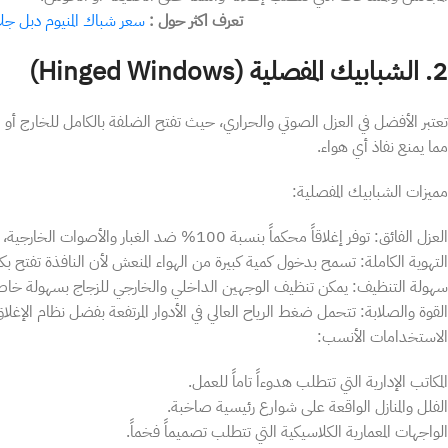
تعرف اكثر حول :
سعر شباك المنيوم دبل جل
​2. الشبابيك المفصلية (Hinged Windows)
​تعتبر الأفضل في العزل الصوتي والحراري، حيث تفتح الضلفة بالكامل للخارج أ
مما يمنع نفاذ أي هواء.
​مميزات الشبابيك المفصلية:
​العزل الفائق: توفر إغلاقاً محكماً بنسبة 100% ضد الغبار والأصوات الخارجية، وهو أمر حيوي في أحياء الرياض الحيوية.
​التهوية الكاملة: تسمح بدخول كمية كبيرة من الهواء المنعش لأن النافذة تفتح ب
​سهولة التنظيف: يمكن تنظيف الوجهين الداخلي والخارجي للزجاج بسهولة خاصة ف
​القوة والصلابة: تتحمل ضغط الرياح العالي في الأدوار المرتفعة بفضل نظام الإغلاق 
​الاستخدامات الأنسب:
​المكاتب الإدارية التي تتطلب هدوءاً تاماً للعمل.
​الفلل والمنازل الواقعة على شوارع رئيسية صاخبة.
​الواجهات المعمارية الكلاسيكية التي تتطلب تصميماً فخماً.