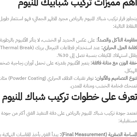
اهم مميزات تركيب شبابيك المنيوم
​يتجاوز قرار تركيب شباك المنيوم بالرياض مجرد المظهر الجمالي؛ فهو استثمار طويل
النقاط التالية:
​مقاومة التآكل والصدأ:
على عكس الحديد أو الخشب، لا يتأثر الألمنيوم بالرطوبة أ
​كفاءة العزل الحراري:
يقلل استهلاك المكيفات بنسبة تصل إلى 30%.
​خفة الوزن مع متانة فائقة:
يتميز الألمنيوم بقدرته على تحمل أوزان زجاجية ضخ
الهيكل.
​تنوع التصاميم والألوان:
توفر تقني
تمنحك فخامة الخشب ومتانة المعدن.
​تعرف على خطوات تركيب شباك المنيوم
​تعتمد جودة تركيب شباك المنيوم بالرياض على دقة التنفيذ الفني أكثر من جود
مستقبلية:
​المساحة الصفرية (Final Measurement):
يبدأ الفني بأخذ المقاسات النهائية 