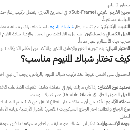
تتجاوز 2 ملم.
​تجهيز الفريم الفرعي (Sub-Frame):
في المشاريع الكبرى، يفضل تركيب إطار حد
اللياسة مستقبلاً.
​التثبيت الميكانيكي:
يتم تثبيت إطار
شبابيك المنيوم
باستخدام براغي مجلفنة مقاومة
​العزل الكيميائي والسيليكون:
يتم ملء الفراغات بين الجدار والإطار بمادة الفوم ا
تسرب مياه الأمطار والغبار تماماً.
​الاختبار النهائي:
يتم تجربة الفتح والإغلاق المتكرر، والتأكد من إحكام الكاوكاك (ال
​كيف تختار شباك المنيوم مناسب؟
​للحصول على أفضل نتيجة عند تركيب شباك المنيوم بالرياض، يجب أن تبني 
​تحديد نوع القطاع:
إذا كان منزلك يقع في منطقة هادئة، تكفيك القطاعات الاق
العزل الصوتي العالي (Double Glazing) هي خيارك الوحيد.
​سماكة الألمنيوم:
تأكد من أن سماكة جدار القطاع لا تقل عن 1.8 ملم للشبابيك الكبيرة لضمان عدم حدوث تقوس أو اهتزاز مع الرياح القوية.
​نوع الزجاج والطلاء:
اختر الزجاج السيكوريت (المقسى) للأدوار الأرضية لزيادة الأ
للمنزل.
​جودة الإكسسوارات:
تذكر أن الشباك هو عبارة عن قطع متحركة؛ لذا فإن جودة ا