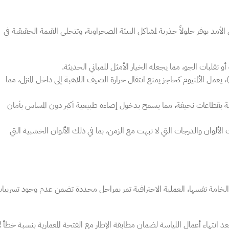
 الأمد يوفر حلولاً جذرية لمشاكل البيئة الصحراوية، وتتجلى القيمة الحقيقية في
و تقلبات الجو، مما يجعله الخيار الأمثل للمباني الحديثة.
عند استخدام قطاعات الثيرمال بريك (Thermal Break)، يعمل الألمنيوم كحاجز يمنع انتقال حرارة الصيف اللاهبة إلى داخل المنزل، مما
مة بقطاعات نحيفة، مما يسمح بدخول إضاءة طبيعية أكبر دون المساس بأمان
ات الطلاء الحراري (Powder Coating) مئات الألوان والدرجات التي لا تبهت مع الزمن، بما في ذلك الألوان الخشبية التي
ة الخامة نفسها، العملية الاحترافية تمر بمراحل محددة تضمن عدم وجود تسريبا
بعد انتهاء أعمال اللياسة لضمان مطابقة الإطار مع الفتحة المعمارية بنسبة خطأ ل