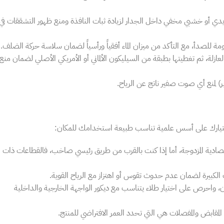
يدي أو خشبي مخفي داخل الجدار لزيادة ثبات النافذة ومنع ظهور التشققات في
 للصدأ، مع التأكد من ميزان الماء أفقياً ورأسياً لضمان سلاسة حركة الضلف.
لعازلة، ثم تغطيتها بطبقة من السيليكون الألماني أو الأمريكي الأصلي لضمان منع
ربر) لمنع أي صوت صفير ناتج عن الرياح.
اختيارك على أسس علمية تناسب طبيعة استخدامك للمكان:
تصادية المزدوجة، أما إذا كنت بالقرب من طريق رئيسي صاخب، فالقطاعات ذات
مان، واحرص على اختيار طلاء يتناسب مع ديكور الواجهة الخارجية والداخلية
لمقابض والمفصلات هي التي تحدد العمر الافتراضي للمنتج.