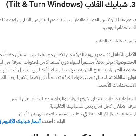
​3. شبابيك القلاب (Tilt & Turn Windows)
​يجمع هذا النوع بين العملية والأمان، حيث صمم ليفتح من الأعلى بزاوية مائلة 
الاستخدام اليومي.
​مميزات شبابيك القلاب:
​الأمان للأطفال:
تسمح بتهوية الغرفة من الأعلى مع بقاء الجزء السفلي مغلقاً،
​الخصوصية:
توفر تدفقاً مستمراً للهواء دون كشف كامل لمحتويات الغرفة من ال
​مقاومة المطر:
زاوية الفتح العلوية تمنع دخول مياه الأمطار إلى الداخل أثناء التهوي
​توفير الطاقة:
تساعد في تجديد هواء الغرفة تدريجياً دون فقدان كبير لبرودة المكي
​الاستخدامات الأنسب:
​الحمامات والمطابخ لضمان خروج الروائح والرطوبة مع الحفاظ على الستر.
​غرف الأطفال كحل أمان بديل للشبابيك التقليدية.
​المستشفيات والمراكز الطبية التي تتطلب معايير خاصة للتهوية والأمان.
اليك : أحدث
أسعار شبابيك الألمنيوم 